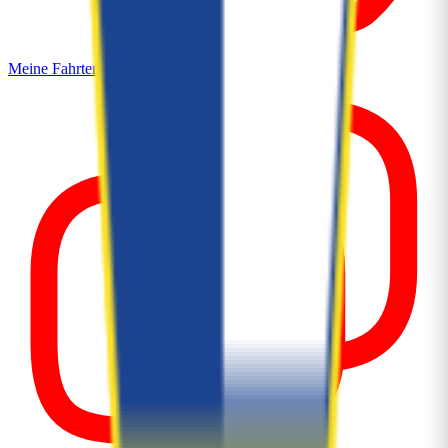
Meine Fahrten